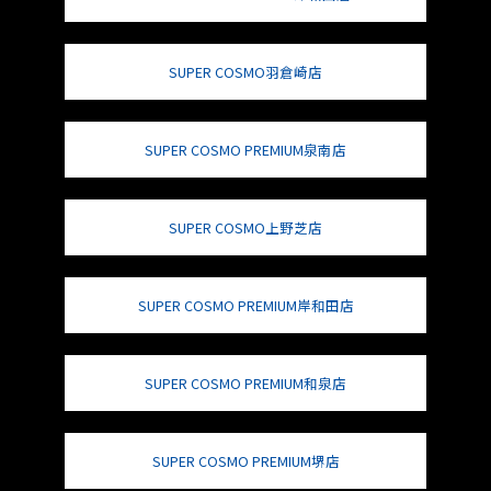
SUPER COSMO羽倉崎店
SUPER COSMO PREMIUM泉南店
SUPER COSMO上野芝店
SUPER COSMO PREMIUM岸和田店
SUPER COSMO PREMIUM和泉店
SUPER COSMO PREMIUM堺店