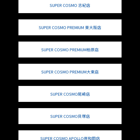
SUPER COSMO 志紀店
SUPER COSMO PREMIUM 東大阪店
SUPER COSMO PREMIUM柏原店
SUPER COSMO PREMIUM大東店
SUPER COSMO尾崎店
SUPER COSMO貝塚店
SUPER COSMO APOLLO岸和田店