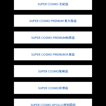
SUPER COSMO 志紀店
SUPER COSMO PREMIUM 東大阪店
SUPER COSMO PREMIUM柏原店
SUPER COSMO PREMIUM大東店
SUPER COSMO尾崎店
SUPER COSMO貝塚店
SUPER COSMO APOLLO岸和田店