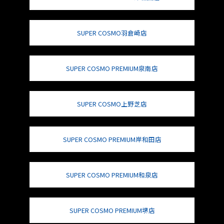
SUPER COSMO羽倉崎店
SUPER COSMO PREMIUM泉南店
SUPER COSMO上野芝店
SUPER COSMO PREMIUM岸和田店
SUPER COSMO PREMIUM和泉店
SUPER COSMO PREMIUM堺店