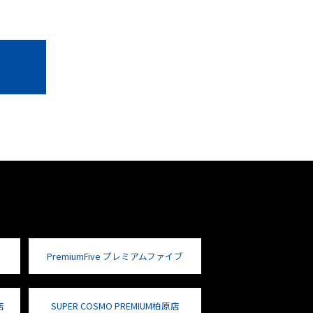
PremiumFive プレミアムファイブ
店
SUPER COSMO PREMIUM柏原店