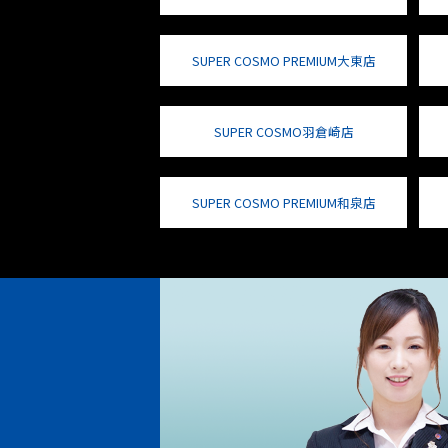
SUPER COSMO PREMIUM大東店
SUPER COSMO羽倉崎店
SUPER COSMO PREMIUM和泉店