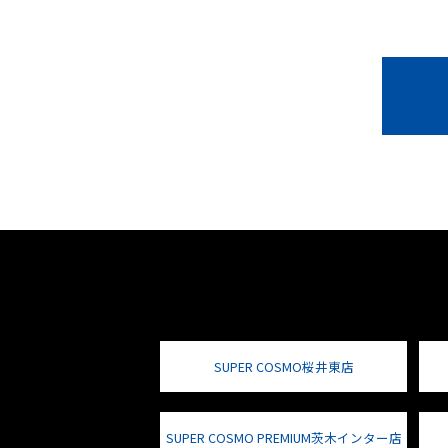
SUPER COSMO桜井東店
SUPER COSMO PREMIUM茨木インター店