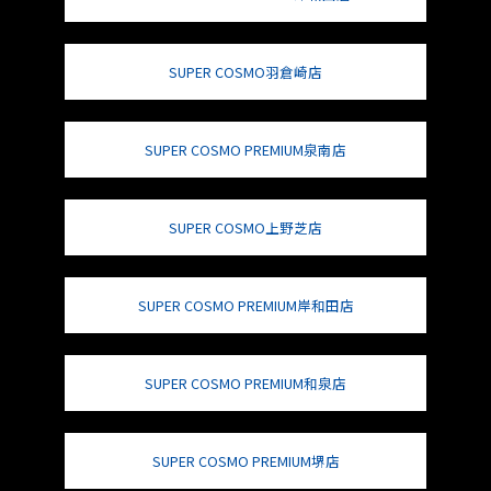
SUPER COSMO羽倉崎店
SUPER COSMO PREMIUM泉南店
SUPER COSMO上野芝店
SUPER COSMO PREMIUM岸和田店
SUPER COSMO PREMIUM和泉店
SUPER COSMO PREMIUM堺店