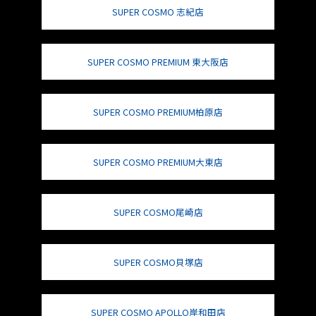
SUPER COSMO 志紀店
SUPER COSMO PREMIUM 東大阪店
SUPER COSMO PREMIUM柏原店
SUPER COSMO PREMIUM大東店
SUPER COSMO尾崎店
SUPER COSMO貝塚店
SUPER COSMO APOLLO岸和田店