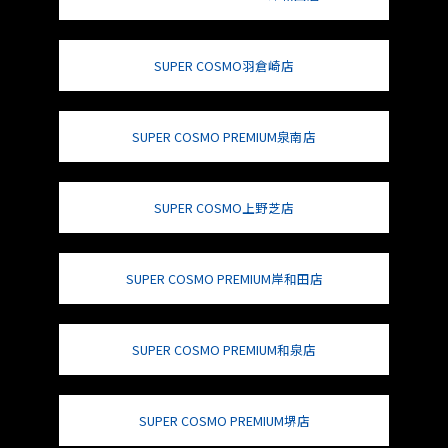
SUPER COSMO羽倉崎店
SUPER COSMO PREMIUM泉南店
SUPER COSMO上野芝店
SUPER COSMO PREMIUM岸和田店
SUPER COSMO PREMIUM和泉店
SUPER COSMO PREMIUM堺店