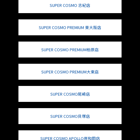
SUPER COSMO 志紀店
SUPER COSMO PREMIUM 東大阪店
SUPER COSMO PREMIUM柏原店
SUPER COSMO PREMIUM大東店
SUPER COSMO尾崎店
SUPER COSMO貝塚店
SUPER COSMO APOLLO岸和田店