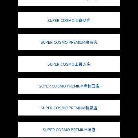
SUPER COSMO羽倉崎店
SUPER COSMO PREMIUM泉南店
SUPER COSMO上野芝店
SUPER COSMO PREMIUM岸和田店
SUPER COSMO PREMIUM和泉店
SUPER COSMO PREMIUM堺店