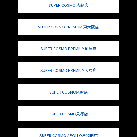
SUPER COSMO 志紀店
SUPER COSMO PREMIUM 東大阪店
SUPER COSMO PREMIUM柏原店
SUPER COSMO PREMIUM大東店
SUPER COSMO尾崎店
SUPER COSMO貝塚店
SUPER COSMO APOLLO岸和田店