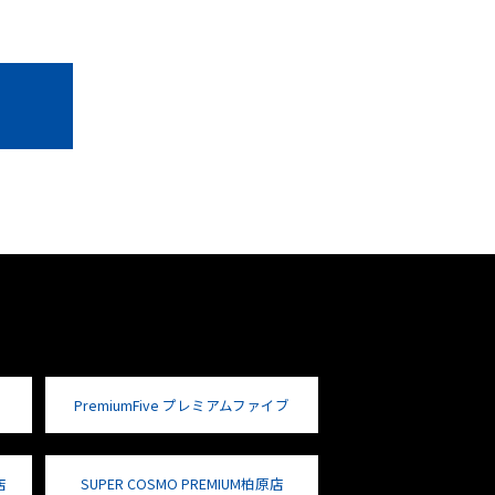
PremiumFive プレミアムファイブ
店
SUPER COSMO PREMIUM柏原店