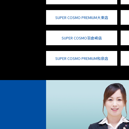
SUPER COSMO PREMIUM大東店
SUPER COSMO羽倉崎店
SUPER COSMO PREMIUM和泉店