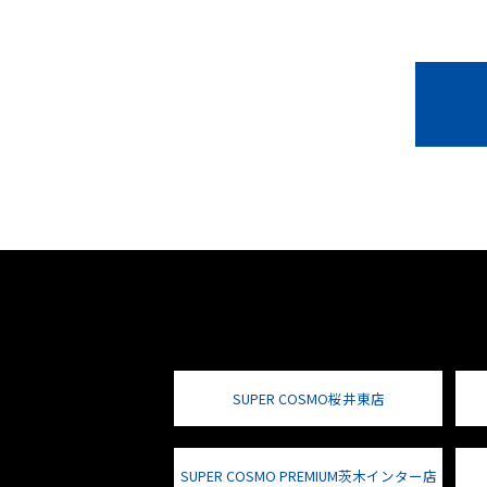
SUPER COSMO桜井東店
SUPER COSMO PREMIUM茨木インター店