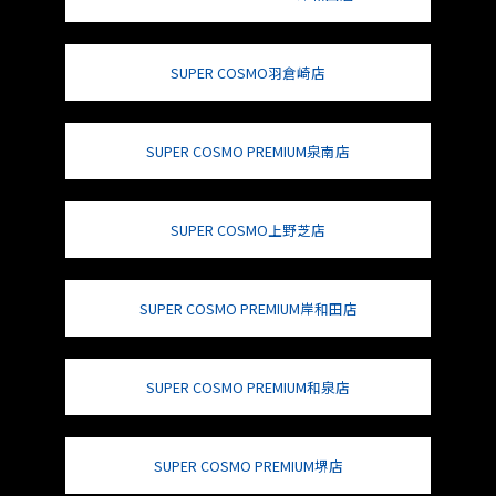
SUPER COSMO羽倉崎店
SUPER COSMO PREMIUM泉南店
SUPER COSMO上野芝店
SUPER COSMO PREMIUM岸和田店
SUPER COSMO PREMIUM和泉店
SUPER COSMO PREMIUM堺店