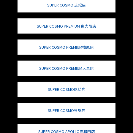
SUPER COSMO 志紀店
SUPER COSMO PREMIUM 東大阪店
SUPER COSMO PREMIUM柏原店
SUPER COSMO PREMIUM大東店
SUPER COSMO尾崎店
SUPER COSMO貝塚店
SUPER COSMO APOLLO岸和田店